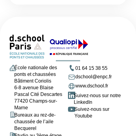
École nationale des
01 64 15 38 55
ponts et chaussées
dschool@enpc.fr
Bâtiment Coriolis
www.dschool.fr
6-8 avenue Blaise
Pascal Cité Descartes
Suivez-nous sur notre
77420 Champs-sur-
LinkedIn
Marne
Suivez-nous sur
Bureaux au rez-de-
Youtube
chaussée de l’aile
Becquerel
Studio au 3ème étage