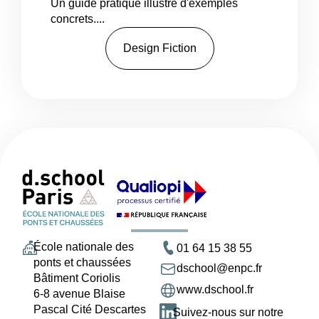
Un guide pratique illustré d'exemples
concrets....
Design Fiction
École nationale des
01 64 15 38 55
ponts et chaussées
dschool@enpc.fr
Bâtiment Coriolis
www.dschool.fr
6-8 avenue Blaise
Pascal Cité Descartes
Suivez-nous sur notre