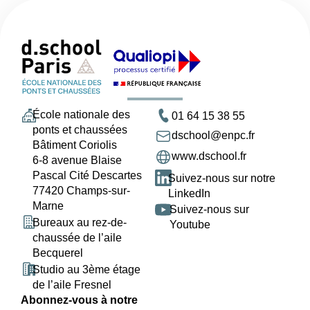
École nationale des
01 64 15 38 55
ponts et chaussées
dschool@enpc.fr
Bâtiment Coriolis
www.dschool.fr
6-8 avenue Blaise
Pascal Cité Descartes
Suivez-nous sur notre
77420 Champs-sur-
LinkedIn
Marne
Suivez-nous sur
Bureaux au rez-de-
Youtube
chaussée de l’aile
Becquerel
Studio au 3ème étage
de l’aile Fresnel
Abonnez-vous à notre